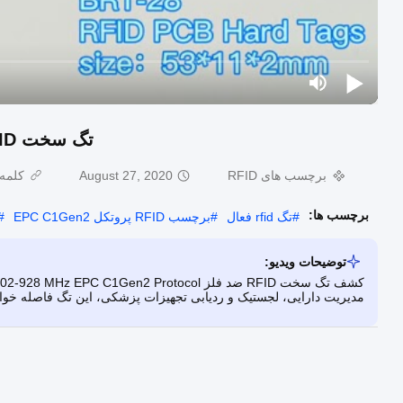
تگ سخت RFID ضد فلز پروتکل EPC C1Gen2 902-928 مگاهرتز
برچسب های RFID
August 27, 2020
کلمه 
برچسب ها:
#
تگ rfid فعال
#
برچسب RFID پروتکل EPC C1Gen2
#
توضیحات ویدیو:
مدیریت دارایی، لجستیک و ردیابی تجهیزات پزشکی، این تگ فاصله خوان