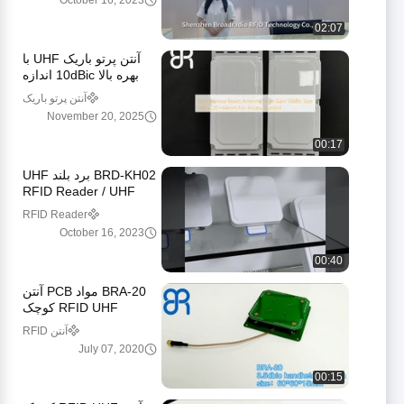
October 16, 2023
02:07
آنتن پرتو باریک UHF با
بهره بالا 10dBic اندازه
460×220×44mm برای
آنتن پرتو باریک
کنترل دسترسی
November 20, 2025
00:17
BRD-KH02 برد بلند UHF
RFID Reader / UHF
RFID Reader مجتمع با
RFID Reader
آنتن 6dbi فاصله خواندن
October 16, 2023
6M
00:40
BRA-20 مواد PCB آنتن
RFID UHF کوچک
مینیاتوری برای دستگاه
آنتن RFID
های دستی RFID باند UHF
July 07, 2020
00:15