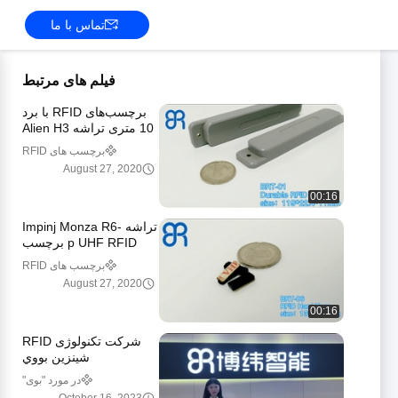
تماس با ما
فیلم های مرتبط
برچسب‌های RFID با برد
10 متری تراشه Alien H3
PC
برچسب های RFID
August 27, 2020
00:16
تراشه Impinj Monza R6-
p UHF RFID برچسب
سخت، -6dBm محدوده
برچسب های RFID
مرجع حساسیت 2 متر
August 27, 2020
00:16
شركت تکنولوژى RFID
شينزين بووي
در مورد "بوی"