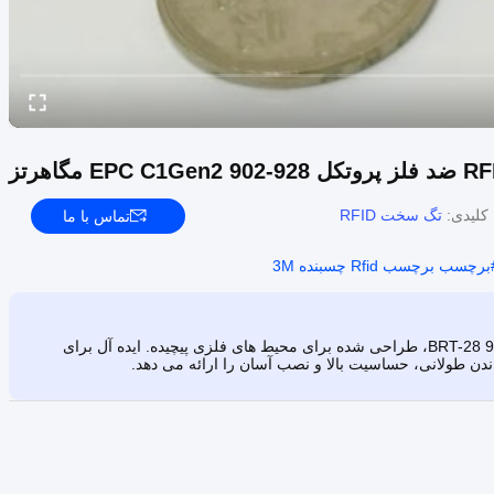
کلیدی:
تگ سخت RFID
تماس با ما
برچسب برچسب Rfid چسبنده 3M
کشف تگ سخت RFID ضد فلز BRT-28 902-928 MHz EPC C1Gen2 Protocol، طراحی شده برای محیط های فلزی پیچیده. ایده آل برای
دن طولانی، حساسیت بالا و نصب آسان را ارائه می دهد.