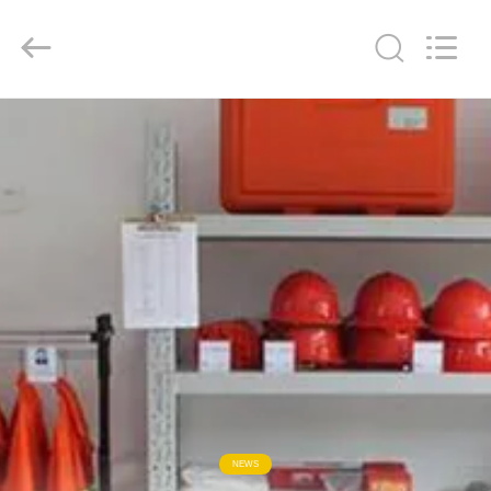
Shenzhen
Bowei
RFID
Technology
Co.,LTD..
All
Rights
Reserved.
خانه
محصولات
فیلم
های
نمایش
VR
دربارهی
NEWS