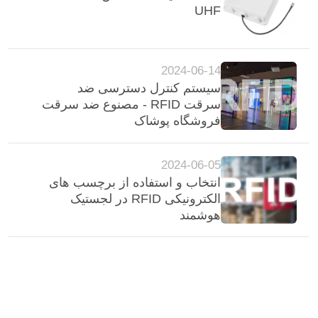
UHF
2024-06-14
سیستم کنترل دسترسی ضد
سرقت RFID - مصنوع ضد سرقت
فروشگاه پوشاک
2024-06-05
انتخاب و استفاده از برچسب های
الکترونیکی RFID در لجستیک
هوشمند