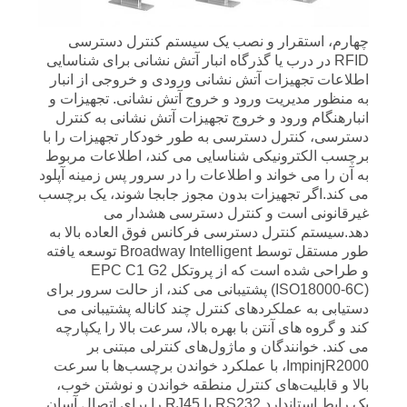
چهارم، استقرار و نصب یک سیستم کنترل دسترسی
RFID در درب یا گذرگاه انبار آتش نشانی برای شناسایی
اطلاعات تجهیزات آتش نشانی ورودی و خروجی از انبار
به منظور مدیریت ورود و خروج آتش نشانی. تجهیزات و
انبارهنگام ورود و خروج تجهیزات آتش نشانی به کنترل
دسترسی، کنترل دسترسی به طور خودکار تجهیزات را با
برچسب الکترونیکی شناسایی می کند، اطلاعات مربوط
به آن را می خواند و اطلاعات را در سرور پس زمینه آپلود
می کند.اگر تجهیزات بدون مجوز جابجا شوند، یک برچسب
غیرقانونی است و کنترل دسترسی هشدار می
دهد.سیستم کنترل دسترسی فرکانس فوق العاده بالا به
طور مستقل توسط Broadway Intelligent توسعه یافته
و طراحی شده است که از پروتکل EPC C1 G2
(ISO18000-6C) پشتیبانی می کند، از حالت سرور برای
دستیابی به عملکردهای کنترل چند کاناله پشتیبانی می
کند و گروه های آنتن با بهره بالا، سرعت بالا را یکپارچه
می کند. خوانندگان و ماژول‌های کنترلی مبتنی بر
ImpinjR2000، با عملکرد خواندن برچسب‌ها با سرعت
بالا و قابلیت‌های کنترل منطقه خواندن و نوشتن خوب،
یک رابط استاندارد RS232 یا RJ45 را برای اتصال آسان