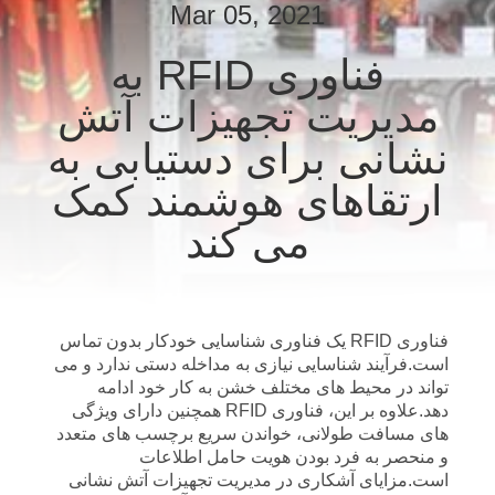
ما
Mar 05, 2021
فناوری RFID به
کارخانه
مدیریت تجهیزات آتش
تور
نشانی برای دستیابی به
ارتقاهای هوشمند کمک
کنترل
کیفیت
می کند
تماس
با
فناوری RFID یک فناوری شناسایی خودکار بدون تماس
است.فرآیند شناسایی نیازی به مداخله دستی ندارد و می
ما
تواند در محیط های مختلف خشن به کار خود ادامه
دهد.علاوه بر این، فناوری RFID همچنین دارای ویژگی
های مسافت طولانی، خواندن سریع برچسب های متعدد
اخبار
و منحصر به فرد بودن هویت حامل اطلاعات
است.مزایای آشکاری در مدیریت تجهیزات آتش نشانی